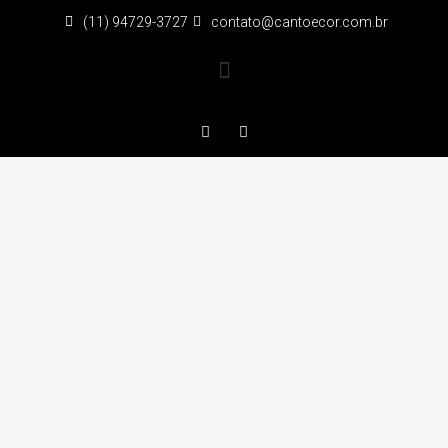
(11) 94729-3727
contato@cantoecor.com.br