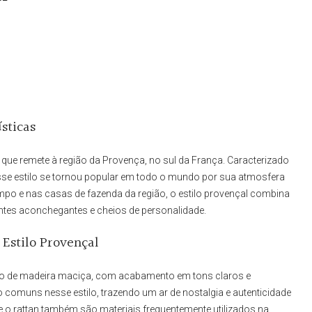
sticas
 que remete à região da Provença, no sul da França. Caracterizado
sse estilo se tornou popular em todo o mundo por sua atmosfera
mpo e nas casas de fazenda da região, o estilo provençal combina
entes aconchegantes e cheios de personalidade.
 Estilo Provençal
feito de madeira maciça, com acabamento em tons claros e
 comuns nesse estilo, trazendo um ar de nostalgia e autenticidade
e o rattan também são materiais frequentemente utilizados na