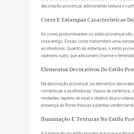
decoração provençal, adicionando textura e con
Cores E Estampas Características Do
As cores predominantes no estilo provençal são o
rosa antigo. Essas cores transmitem uma sensaç
acolhedores. Quanto às estampas, o estilo proven
xadrezes sutis, que adicionam charme e feminili
Elementos Decorativos Do Estilo Pr
Na decoração provençal, os elementos decorat
românticas e acolhedoras. Vasos de cerâmica, c
rendadas, tapetes de sisal e objetos de porcelan
presença de flores frescas e plantas verdes tamb
Iluminação E Texturas No Estilo Pr
A iluminação no estilo provençal é suave e difu