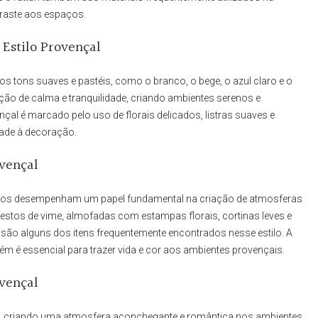
traste aos espaços.
 Estilo Provençal
s tons suaves e pastéis, como o branco, o bege, o azul claro e o
ão de calma e tranquilidade, criando ambientes serenos e
çal é marcado pelo uso de florais delicados, listras suaves e
dade à decoração.
ovençal
ivos desempenham um papel fundamental na criação de atmosferas
estos de vime, almofadas com estampas florais, cortinas leves e
a são alguns dos itens frequentemente encontrados nesse estilo. A
ém é essencial para trazer vida e cor aos ambientes provençais.
ovençal
sa, criando uma atmosfera aconchegante e romântica nos ambientes.