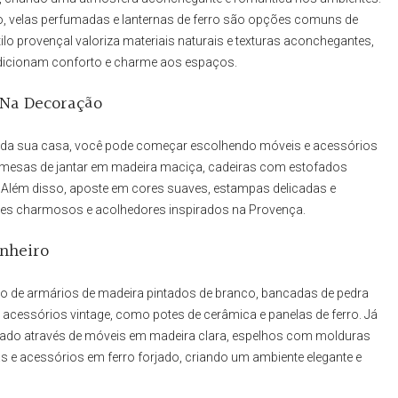
ido, velas perfumadas e lanternas de ferro são opções comuns de
tilo provençal valoriza materiais naturais e texturas aconchegantes,
 adicionam conforto e charme aos espaços.
 Na Decoração
o da sua casa, você pode começar escolhendo móveis e acessórios
o mesas de jantar em madeira maciça, cadeiras com estofados
ais. Além disso, aposte em cores suaves, estampas delicadas e
ntes charmosos e acolhedores inspirados na Provença.
anheiro
uso de armários de madeira pintados de branco, bancadas de pedra
e acessórios vintage, como potes de cerâmica e panelas de ferro. Já
porado através de móveis em madeira clara, espelhos com molduras
s e acessórios em ferro forjado, criando um ambiente elegante e