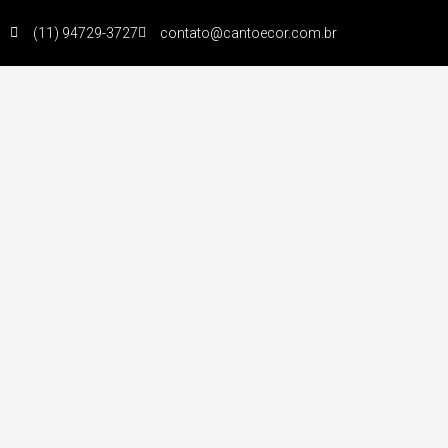
(11) 94729-3727
contato@cantoecor.com.br