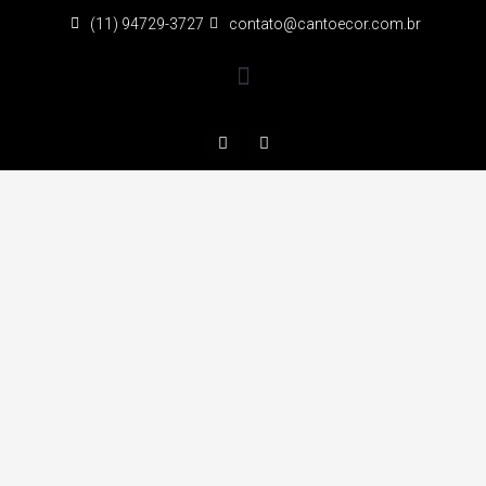
(11) 94729-3727
contato@cantoecor.com.br