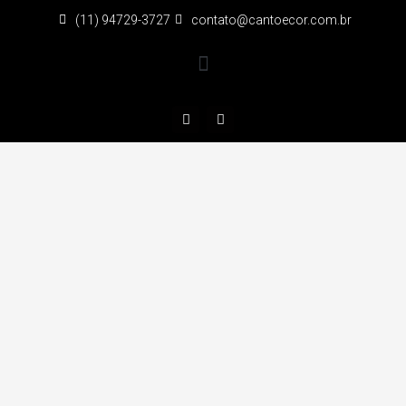
(11) 94729-3727
contato@cantoecor.com.br