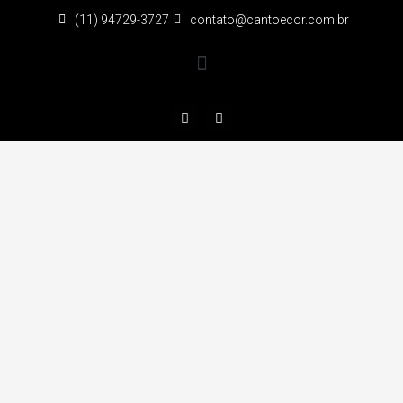
(11) 94729-3727
contato@cantoecor.com.br