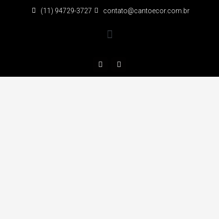
(11) 94729-3727
contato@cantoecor.com.br