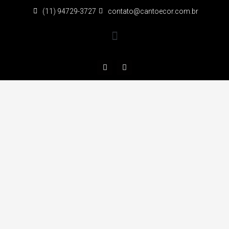
(11) 94729-3727
contato@cantoecor.com.br