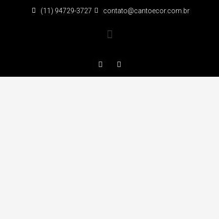
(11) 94729-3727
contato@cantoecor.com.br