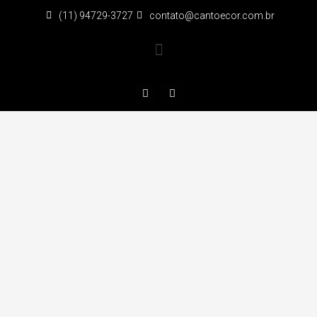
(11) 94729-3727
contato@cantoecor.com.br