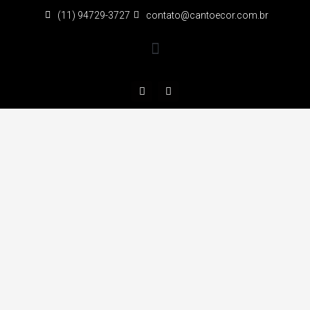
(11) 94729-3727
contato@cantoecor.com.br